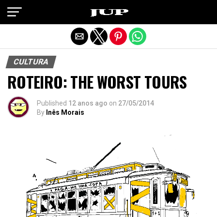
Exit mobile version
CULTURA
ROTEIRO: THE WORST TOURS
Published
12 anos ago
on
27/05/2014
By
Inês Morais