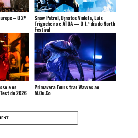
Europe – O 2º
Snow Patrol, Ornatos Violeta, Luís
Trigacheiro e ÁTOA — O 1.º dia do North
Festival
isse e os
Primavera Tours traz Wavves ao
 Test de 2026
M.Ou.Co
MENT