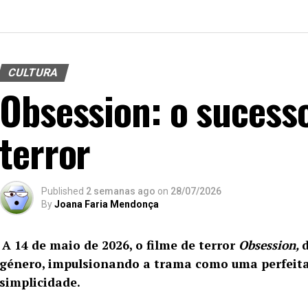
CULTURA
Obsession: o sucess
terror
Published
2 semanas ago
on
28/07/2026
By
Joana Faria Mendonça
A 14 de maio de 2026, o filme de terror
Obsession,
género, impulsionando a trama como uma perfeita
simplicidade.