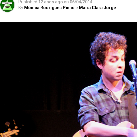
Published
12 anos ago
on
06/04/2014
By
Mónica Rodrigues Pinho
e
Maria Clara Jorge