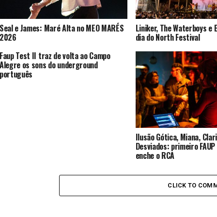
Seal e James: Maré Alta no MEO MARÉS
Liniker, The Waterboys e 
2026
dia do North Festival
Faup Test II traz de volta ao Campo
Alegre os sons do underground
português
Ilusão Gótica, Miana, Clar
Desviados: primeiro FAUP
enche o RCA
CLICK TO COM