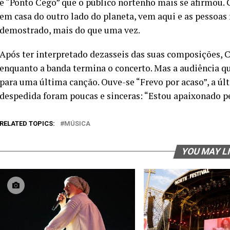
e “Ponto Cego” que o público nortenho mais se afirmou. 
em casa do outro lado do planeta, vem aqui e as pessoa
demostrado, mais do que uma vez.
Após ter interpretado dezasseis das suas composições, 
enquanto a banda termina o concerto. Mas a audiência que
para uma última canção. Ouve-se “Frevo por acaso”, a últ
despedida foram poucas e sinceras: “Estou apaixonado pe
RELATED TOPICS:
MÚSICA
YOU MAY L