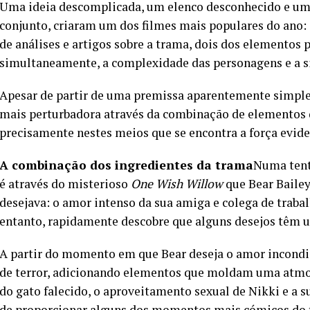
Uma ideia descomplicada, um elenco desconhecido e u
conjunto, criaram um dos filmes mais populares do ano:
de análises e artigos sobre a trama, dois dos elementos p
simultaneamente, a complexidade das personagens e a si
Apesar de partir de uma premissa aparentemente simpl
mais perturbadora através da combinação de elementos d
precisamente nestes meios que se encontra a força evide
A combinação dos ingredientes da trama
Numa tenta
é através do misterioso
One Wish Willow
que Bear Bailey
desejava: o amor intenso da sua amiga e colega de traba
entanto, rapidamente descobre que alguns desejos têm um
A partir do momento em que Bear deseja o amor incondici
de terror, adicionando elementos que moldam uma atmos
do gato falecido, o aproveitamento sexual de Nikki e a su
de proporcionar alguns dos momentos mais cómicos do f