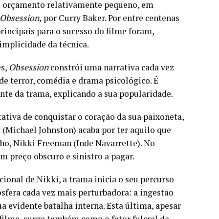
m orçamento relativamente pequeno, em
Obsession,
por Curry Baker. Por entre centenas
rincipais para o sucesso do filme foram,
mplicidade da técnica.
es,
Obsession
constrói uma narrativa cada vez
e terror, comédia e drama psicológico. É
nte da trama, explicando a sua popularidade.
tiva de conquistar o coração da sua paixoneta,
 (Michael Johnston) acaba por ter aquilo que
lho, Nikki Freeman (Inde Navarrette). No
 preço obscuro e sinistro a pagar.
onal de Nikki, a trama inicia o seu percurso
fera cada vez mais perturbadora: a ingestão
a evidente batalha interna. Esta última, apesar
ilme, surge também como o fator fulcral da