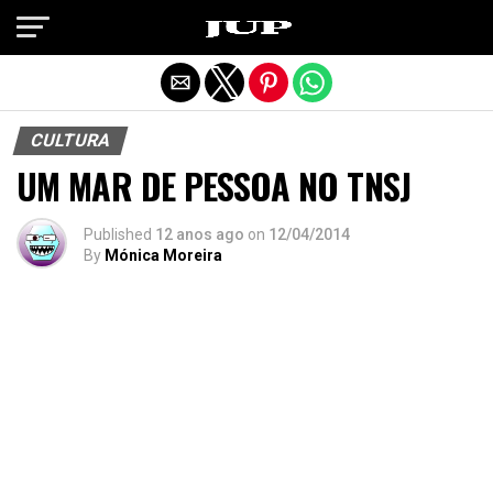
Exit mobile version
CULTURA
UM MAR DE PESSOA NO TNSJ
Published
12 anos ago
on
12/04/2014
By
Mónica Moreira