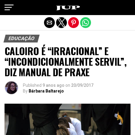
Exit mobile version
EDUCAÇÃO
CALOIRO É “IRRACIONAL” E
“INCONDICIONALMENTE SERVIL”,
DIZ MANUAL DE PRAXE
Published
9 anos ago
on
20/09/2017
By
Bárbara Baltarejo