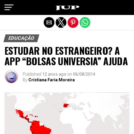
Exit mobile version
EDUCAÇÃO
ESTUDAR NO ESTRANGEIRO? A
APP “BOLSAS UNIVERSIA” AJUDA
Published
12 anos ago
on
06/08/2014
By
Cristiana Faria Moreira