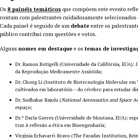
Os
8 painéis temáticos
que compõem este evento refl
contam com palestrantes cuidadosamente selecionados d
Cada painel é seguido de um
debate
entre os palestrant
público contribui com questões e votos.
Alguns
nomes em destaque
e os
temas de investiga
Dr. Ramon Botigelli (Universidade da Califórnia, EUA):
I
da Reprodução Medicamente Assistida;
Dr. Chong Li (Instituto de Biotecnologia Molecular em 
cultivados em laboratório – do cérebro para estudar d
Dr. Sudhakar Rajulu (
National Aeronautics and Space A
espaço;
Dr.ª Darla Goeres (Universidade de Montana, EUA): espec
traz à reflexão a ética em Bioengenharia;
Virginia Echavarri-Bravo (The Faraday Institution, Rein