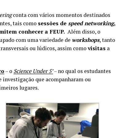
ering
conta com vários momentos destinados
antes, tais como
sessões de
speed networking
,
ermitem conhecer a FEUP.
Além disso, o
 ocupado com uma variedade de
workshops
, tanto
transversais ou lúdicos, assim como
visitas
a
co
– o
Science Under 5’
– no qual os estudantes
de investigação que acompanharam ou
imeiros lugares.