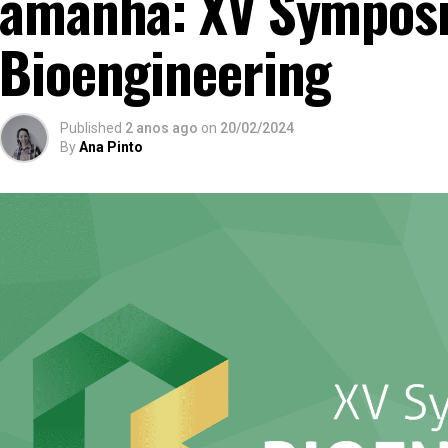
amanhã: XV Sympos
Bioengineering
Published
2 anos ago
on
20/02/2024
By
Ana Pinto