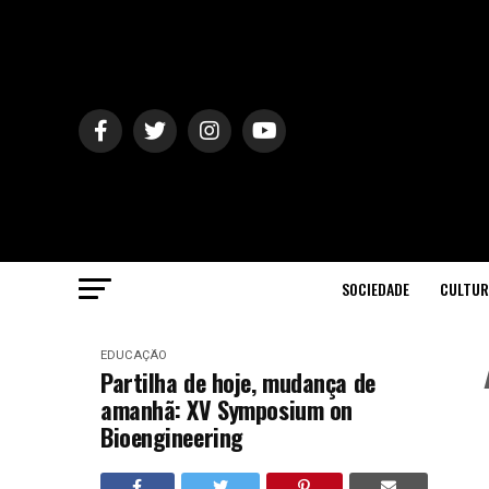
SOCIEDADE
CULTUR
EDUCAÇÃO
Partilha de hoje, mudança de
amanhã: XV Symposium on
Bioengineering