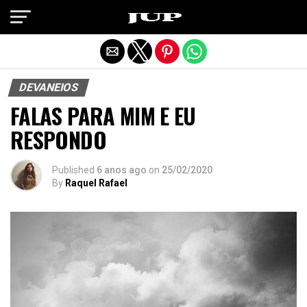
Exit mobile version
DEVANEIOS
FALAS PARA MIM E EU
RESPONDO
Published
6 anos ago
on
25/02/2020
By
Raquel Rafael