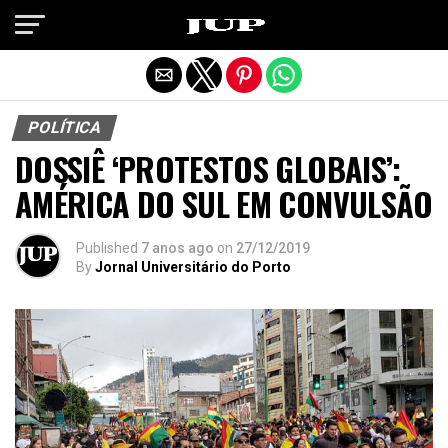
Exit mobile version
POLÍTICA
DOSSIÊ ‘PROTESTOS GLOBAIS’:
AMÉRICA DO SUL EM CONVULSÃO
Published
7 anos ago
on
27/12/2019
By
Jornal Universitário do Porto