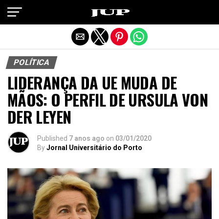
Exit mobile version
POLÍTICA
LIDERANÇA DA UE MUDA DE
MÃOS: O PERFIL DE URSULA VON
DER LEYEN
Published
7 anos ago
on
03/01/2020
By
Jornal Universitário do Porto