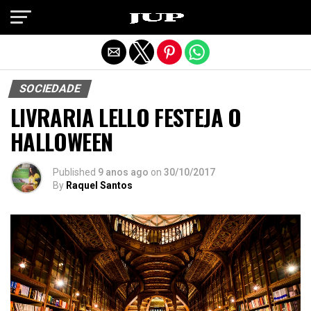
Exit mobile version
SOCIEDADE
LIVRARIA LELLO FESTEJA O
HALLOWEEN
Published
9 anos ago
on
30/10/2017
By
Raquel Santos