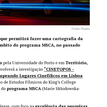
Fonte: Pexels
que permitirá fazer uma cartografia da
no âmbito do programa MSCA, no passado
o
pela Universidade do Porto e em
Território,
nvolverá a investigação
“CINETOPOS –
Mapeando Lugares Cinefílicos em Lisboa
o de Estudos Fílmicos do King’s College
o do
programa MSCA
(Marie Skłodowska-
 áreas, com foco na
excelência das pesquisas