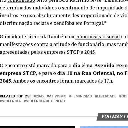
determinados indivíduos o sentimento de impunidade de 
insultos e o uso absolutamente desproporcionado de vio
discriminação racista e xenófoba em Portugal.”
O incidente já circula também na
comunicação social
col
manifestações contra a atitude do funcionário, mas tam
apresentadas pelas empresas STCP e 2045.
O encontro está marcado para o
dia 5 na Avenida Fer
empresa STCP,
e para o
dia 10 na Rua Oriental, no 
2045
. Ambos os encontros foram marcados às 17h.
RELATED TOPICS:
2045
ATIVISMO
FEMINISMO
LIBERDADE
ÓDI
VIOLÊNCIA
VIOLÊNCIA DE GÉNERO
YOU MAY L