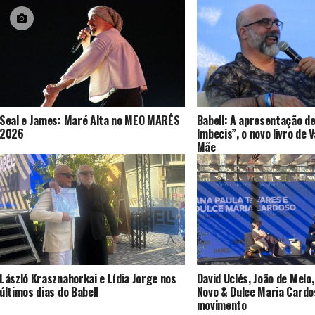
Seal e James: Maré Alta no MEO MARÉS
Babell: A apresentação de
2026
Imbecis”, o novo livro de 
Mãe
László Krasznahorkai e Lídia Jorge nos
David Uclés, João de Melo,
últimos dias do Babell
Novo & Dulce Maria Cardo
movimento