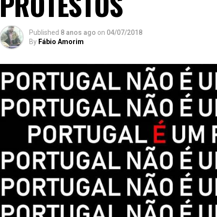
PROTESTOS
Published
8 anos ago
on
04/07/2018
By
Fábio Amorim