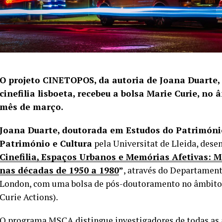
O projeto CINETOPOS, da autoria de Joana Duarte, 
cinefilia lisboeta, recebeu a bolsa Marie Curie, 
mês de março.
Joana Duarte, doutorada em Estudos do Patrimóni
Património e Cultura
pela Universitat de Lleida, dese
Cinefilia, Espaços Urbanos e Memórias Afetivas: 
nas décadas de 1950 a 1980
”
, através do Departament
London, com uma bolsa de pós-doutoramento no âmbit
Curie Actions).
O
programa MSCA
distingue investigadores de todas as