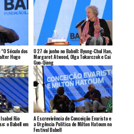
 “O Século dos
O 27 de junho no Babell: Byung-Chul Han,
Valter Hugo
Margaret Atwood, Olga Tokarczuk e Cai
Guo-Qiang
 Isabel Rio
A Escrevivência de Conceição Evaristo e
so: o Babell em
a Urgência Política de Milton Hatoum no
Festival Babell