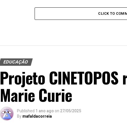
CLICK TO COM
EDUCAÇÃO
Projeto CINETOPOS 
Marie Curie
Published
1 ano ago
on
27/05/2025
By
mafaldacorreia