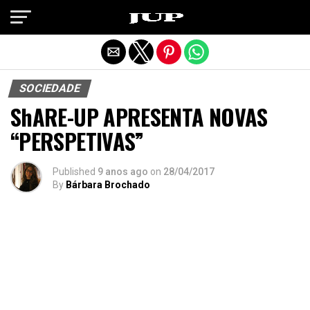
Exit mobile version
SOCIEDADE
ShARE-UP APRESENTA NOVAS
“PERSPETIVAS”
Published
9 anos ago
on
28/04/2017
By
Bárbara Brochado