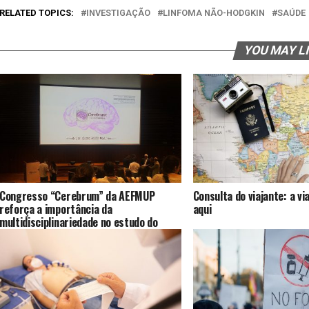
RELATED TOPICS:
INVESTIGAÇÃO
LINFOMA NÃO-HODGKIN
SAÚDE
YOU MAY L
Congresso “Cerebrum” da AEFMUP
Consulta do viajante: a 
reforça a importância da
aqui
multidisciplinariedade no estudo do
órgão nobre do Corpo Humano