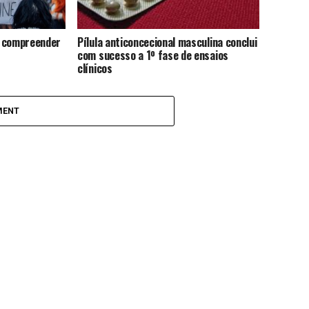
: compreender
Pílula anticoncecional masculina conclui
com sucesso a 1º fase de ensaios
clínicos
MENT
um” da AEFMUP
ia da