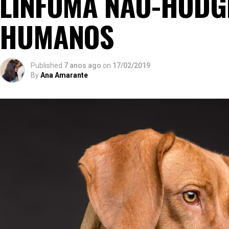
LINFOMA NÃO-HODG
HUMANOS
Published
7 anos ago
on
17/02/2019
By
Ana Amarante