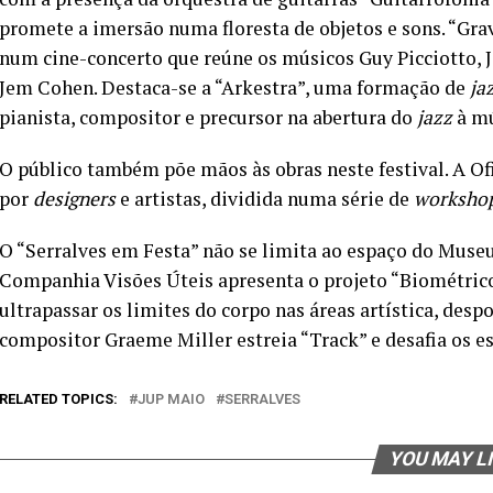
promete a imersão numa floresta de objetos e sons. “Gra
num cine-concerto que reúne os músicos Guy Picciotto, 
Jem Cohen. Destaca-se a “Arkestra”, uma formação de
ja
pianista, compositor e precursor na abertura do
jazz
à mú
O público também põe mãos às obras neste festival. A Ofic
por
designers
e artistas, dividida numa série de
worksho
O “Serralves em Festa” não se limita ao espaço do Museu.
Companhia Visões Úteis apresenta o projeto “Biométrico
ultrapassar os limites do corpo nas áreas artística, despo
compositor Graeme Miller estreia “Track” e desafia os e
RELATED TOPICS:
JUP MAIO
SERRALVES
YOU MAY L