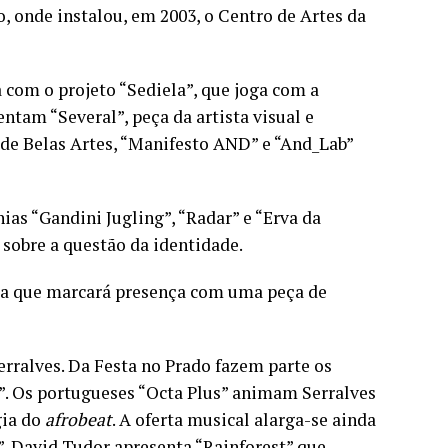
o, onde instalou, em 2003, o Centro de Artes da
com o projeto “Sediela”, que joga com a
tam “Several”, peça da artista visual e
de Belas Artes, “Manifesto AND” e “And_Lab”
as “Gandini Jugling”, “Radar” e “Erva da
 sobre a questão da identidade.
zia que marcará presença com uma peça de
rralves. Da Festa no Prado fazem parte os
r”. Os portugueses “Octa Plus” animam Serralves
gia do
afrobeat
. A oferta musical alarga-se ainda
”. David Tudor apresenta “Rainforest” que