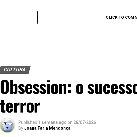
CLICK TO COM
CULTURA
Obsession: o sucess
terror
Published
1 semana ago
on
28/07/2026
By
Joana Faria Mendonça