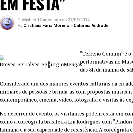
EM FESTA”
Published
12 anos ago
on
27/05/2014
By
Cristiana Faria Moreira
e
Catarina Andrade
“Terreno Comum” é o t
performativas no Museu
das 8h da manhã de sá
Considerado um dos maiores eventos culturais da cidade 
milhares de pessoas e brinda-as com propostas musicais,
contemporâneo, cinema, vídeo, fotografia e visitas às 
No decorrer do evento, os visitantes podem estar em co
como a coreógrafa brasileira Lia Rodrigues com “Pindora
humana e a sua capacidade de resistência. A coreógrafa 