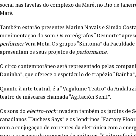
social nas favelas do complexo da Maré, no Rio de Janeir
Maré.
Também estarão presentes Marina Navais e Simão Costa 
movimentação do som. Os coreógrafos “Desnorte” apresen
performer
Vera Mota. Os grupos “Sintoma” da Faculdade 
apresentam os seus projetos de
performance
.
O circo contemporâneo será representado pelas companhi
Daninha”, que oferece o espetáculo de trapézio “Baínha”,
Quanto à arte teatral, é a “Vagalume Teatro” da Andalu
teatro de máscaras chamada “Agitación Senil”.
Os sons do
electro-rock
invadem também os jardins de Se
canadianos “Duchess Says” e os londrinos “Factory Floo
com a conjugação de correntes da eletrónica com a ener
com a presença da orquestra de guitarras “Guitarrofonia