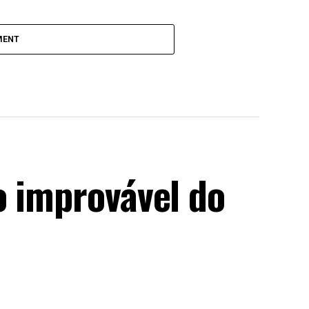
MENT
o improvável do