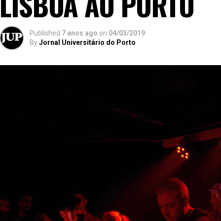
LISBOA AO PORTO
Published
7 anos ago
on
04/03/2019
By
Jornal Universitário do Porto