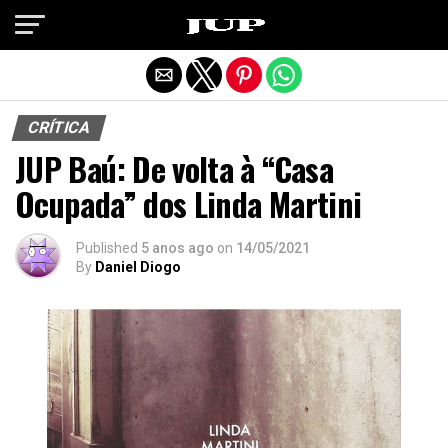
Exit mobile version
CRÍTICA
JUP Baú: De volta à “Casa
Ocupada” dos Linda Martini
Published
5 anos ago
on
14/05/2021
By
Daniel Diogo