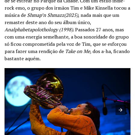
de se estrear no Parque da Cidade. Com um estilo indie-
rock emo, o grupo dos irmãos Tim e Mike Kinsella tocou a
música de
Shmap’n Shmazz(2025)
, nada mais que um
remaster deste ano do seu álbum único,
Analphabetapolothology (1998)
. Passados 27 anos, mas
com uma energia semelhante, a boa sonoridade do grupo
só ficou comprometida pela voz de Tim, que se esforçou
para fazer uma rendição de
Take on Me
, dos a-ha, ficando
bastante aquém.