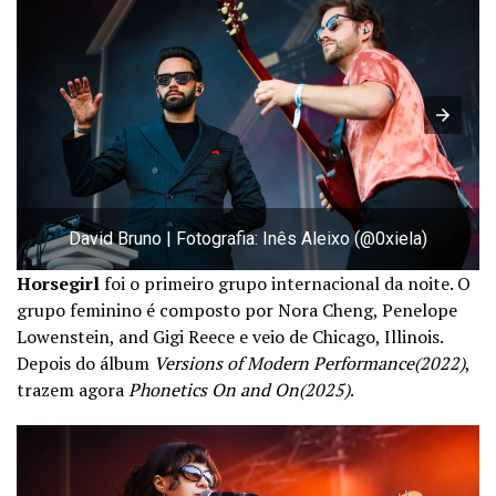
David Bruno | Fotografia: Inês Aleixo (@0xiela)
Horsegirl
foi o primeiro grupo internacional da noite. O
grupo feminino é composto por Nora Cheng, Penelope
Lowenstein, and Gigi Reece e veio de Chicago, Illinois.
Depois do álbum
Versions of Modern Performance(2022)
,
trazem agora
Phonetics On and On(2025)
.