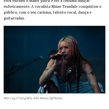
rock encheu o maior palco e fez a chusma dançar
euforicamente. A vocalista Rhian Teasdale conquistou o
público, com o seu carisma, talento vocal, dança e
guitarradas.
Wet Leg | Fotografia: Inês Aleixo (@0xiela)