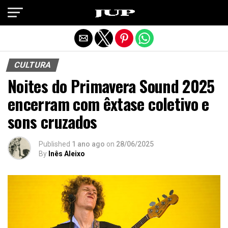
Exit mobile version
CULTURA
Noites do Primavera Sound 2025
encerram com êxtase coletivo e
sons cruzados
Published
1 ano ago
on
28/06/2025
By
Inês Aleixo