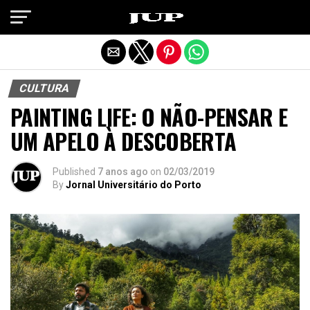
Exit mobile version
CULTURA
PAINTING LIFE: O NÃO-PENSAR E
UM APELO À DESCOBERTA
Published
7 anos ago
on
02/03/2019
By
Jornal Universitário do Porto