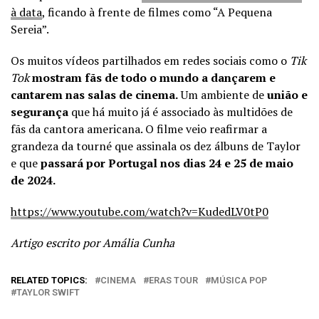
à data
, ficando à frente de filmes como “A Pequena
Sereia”.
Os muitos vídeos partilhados em redes sociais como o
Tik
Tok
mostram fãs de todo o mundo a dançarem e
cantarem nas salas de cinema.
Um ambiente de
união e
segurança
que há muito já é associado às multidões de
fãs da cantora americana. O filme veio reafirmar a
grandeza da tourné que assinala os dez álbuns de Taylor
e que
passará por Portugal nos dias 24 e 25 de maio
de 2024.
https://www.youtube.com/watch?v=KudedLV0tP0
Artigo escrito por Amália Cunha
RELATED TOPICS:
CINEMA
ERAS TOUR
MÚSICA POP
TAYLOR SWIFT