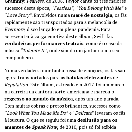
Grammy:
Fearless
, de 2008. Taylor canta os três maiores
sucessos desta época,
“Fearless”
,
“You Belong With Me”
e
“Love Story”
. Envolvidos numa
maré de nostalgia
, os fãs
rapidamente são transportados para a melancolia de
Evermore
, disco lançado em plena pandemia. Para
acrescentar à carga emotiva deste álbum, Swift faz
verdadeiras performances teatrais
, como é o caso da
música
“Tolerate It”
, onde simula um jantar com o seu
companheiro.
Numa verdadeira montanha russa de emoções, os fãs são
agora transportados para as
batidas eletrizantes
de
Reputation
. Este álbum, estreado em 2017, foi um marco
na carreira da cantora norte-americana e marcou o
regresso ao mundo da música
, após um ano parada.
Com muitas cobras e pretos brilhantes, sucessos como
“Look What You Made Me Do”
e “
Delicate
” levaram os fãs
à loucura. O que se seguiu foi uma
desilusão para os
amantes de
Speak Now
,
de 2010, pois só foi exibida