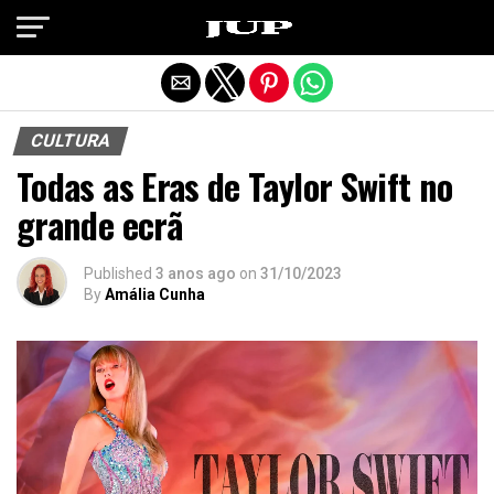
Exit mobile version
CULTURA
Todas as Eras de Taylor Swift no
grande ecrã
Published
3 anos ago
on
31/10/2023
By
Amália Cunha