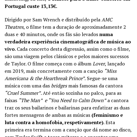
Portugal custe 13,13€.
Dirigido por Sam Wrench e distribuído pela
AMC
Theatres
, o filme tem a duração de aproximadamente 2
duas e 40 minutos, onde os fãs são levados
numa
verdadeira experiência cinematográfica de música ao
vivo
. Cada concerto desta digressão, assim como o filme,
são uma viagem pelos clássicos e pelos maiores sucessos
de Taylor. O filme começa com o álbum
Lover
, lançado
em 2019, mais concretamente com a canção
“Miss
Americana & the Heartbreak Prince”.
Segue-se uma
música com uma das
bridges
mais famosas da cantora
“Cruel Summer”
. Até então sozinha no palco, para as
faixas
“The Man” e “You Need to Calm Down”
a cantora
traz os seus bailarinos e bailarinas para enfatizar as duas
fortes mensagens de ambas as músicas
(feminismo e
luta contra a homofobia, respetivamente)
. Esta
primeira era termina com a canção que dá nome ao disco,
com Taylor Swift a tocar guitarra e a encantar uma