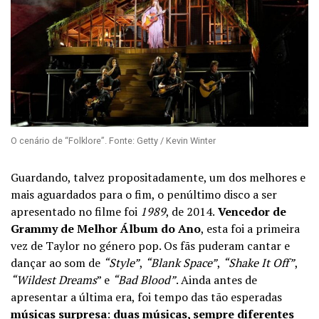
O cenário de “Folklore”. Fonte: Getty / Kevin Winter
Guardando, talvez propositadamente, um dos melhores e
mais aguardados para o fim, o penúltimo disco a ser
apresentado no filme foi
1989
, de 2014.
Vencedor de
Grammy de Melhor Álbum do Ano
, esta foi a primeira
vez de Taylor no género pop. Os fãs puderam cantar e
dançar ao som de
“Style”
,
“Blank Space”
,
“Shake It Off”
,
“Wildest Dreams
” e
“Bad Blood”
. Ainda antes de
apresentar a última era, foi tempo das tão esperadas
músicas surpresa
:
duas músicas, sempre diferentes