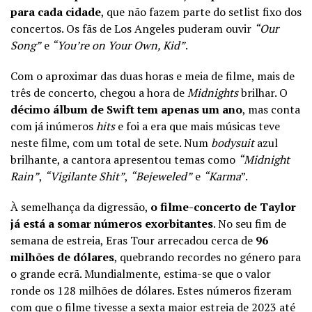
para cada cidade
, que não fazem parte do setlist fixo dos
concertos. Os fãs de Los Angeles puderam ouvir
“Our
Song”
e
“You’re on Your Own, Kid”
.
Com o aproximar das duas horas e meia de filme, mais de
três de concerto, chegou a hora de
Midnights
brilhar. O
décimo álbum de Swift tem apenas um ano
, mas conta
com já inúmeros
hits
e foi a era que mais músicas teve
neste filme, com um total de sete. Num
bodysuit
azul
brilhante, a cantora apresentou temas como
“Midnight
Rain”
,
“Vigilante Shit”
,
“Bejeweled”
e
“Karma
”.
À semelhança da digressão,
o filme-concerto de Taylor
já está a somar números exorbitantes
. No seu fim de
semana de estreia, Eras Tour arrecadou cerca de
96
milhões de dólares
, quebrando recordes no género para
o grande ecrã. Mundialmente, estima-se que o valor
ronde os 128 milhões de dólares. Estes números fizeram
com que o filme tivesse a
sexta maior estreia de 2023 até