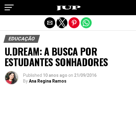
Exit mobile version
EDUCAÇÃO
U.DREAM: A BUSCA POR
ESTUDANTES SONHADORES
Published
10 anos ago
on
21/09/2016
By
Ana Regina Ramos