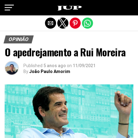
Exit mobile version
OPINIÃO
O apedrejamento a Rui Moreira
Published
5 anos ago
on
11/09/2021
By
João Paulo Amorim