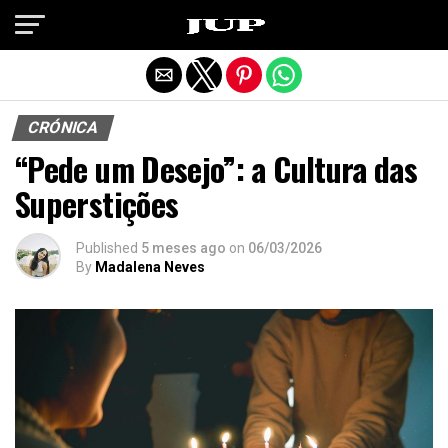
Exit mobile version
CRÓNICA
“Pede um Desejo”: a Cultura das
Superstições
Published
5 meses ago
on
06/03/2026
By
Madalena Neves