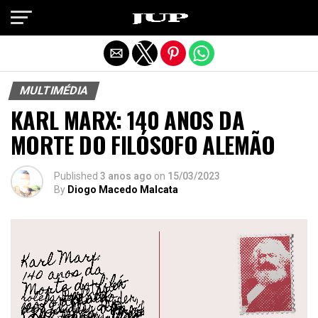
Exit mobile version
MULTIMÉDIA
KARL MARX: 140 ANOS DA
MORTE DO FILÓSOFO ALEMÃO
Published
3 anos ago
on
15/03/2023
By
Diogo Macedo Malcata