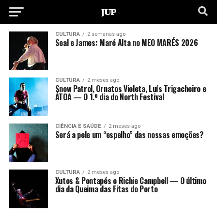
CULTURA
2 semanas ago
Seal e James: Maré Alta no MEO MARÉS 2026
CULTURA
2 meses ago
Snow Patrol, Ornatos Violeta, Luís Trigacheiro e
ÁTOA — O 1.º dia do North Festival
CIÊNCIA E SAÚDE
2 meses ago
Será a pele um “espelho” das nossas emoções?
CULTURA
2 meses ago
Xutos & Pontapés e Richie Campbell — O último
dia da Queima das Fitas do Porto