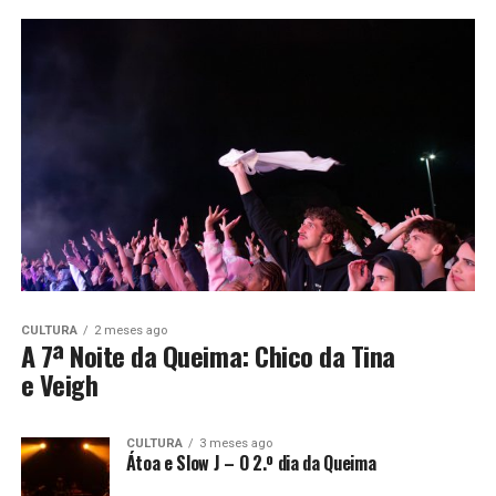
CULTURA
2 meses ago
A 7ª Noite da Queima: Chico da Tina
e Veigh
CULTURA
3 meses ago
Átoa e Slow J – O 2.º dia da Queima