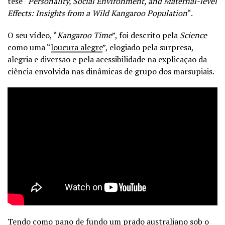
tese “
Personality, Social Environment, and Maternal-level
Effects: Insights from a Wild Kangaroo Population
“.
O seu vídeo, “
Kangaroo Time
”, foi descrito pela
Science
como uma “
loucura alegre
”, elogiado pela surpresa,
alegria e diversão e pela acessibilidade na explicação da
ciência envolvida nas dinâmicas de grupo dos marsupiais.
Tendo como pano de fundo um prado australiano sob o