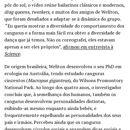
pôr do sol, o vídeo reúne bailarinos clássicos e modernos,
drag queens
,
twerkers
, e muitos dos amigos de Weliton,
que foram desafiados a adaptar-se à dinâmica do grupo.
“Eu queria mostrar a diversidade do comportamento dos
cangurus e a forma mais fácil era obter a diversidade de
dança que já temos. Não os coreografei, eles estavam
apenas a ser eles próprios”,
afirmou em entrevista à
Science
.
De origem brasileira, Weliton desenvolveu o seu PhD em
ecologia na Austrália, tendo estudado cangurus
cinzentos (
Macropus giganteus
), do Wilsons Promontory
National Park. Ao longo dos quatro anos, o investigador
concluiu que, à semelhança dos humanos, também os
cangurus desenvolvem personalidades distintas,
exibindo-as mesmo enquanto ainda bebés, e
frequentemente espelhando as personalidades dos seus
pais e irmãos. Percebeu ainda que os cangurus
desenvolvem círculos sociais e aprendem dicas sociais a