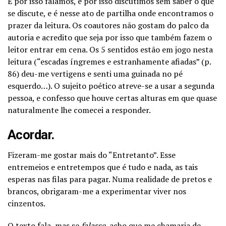
E por isso falamos, e por isso discutimos sem saber o que
se discute, e é nesse ato de partilha onde encontramos o
prazer da leitura. Os coautores não gostam do palco da
autoria e acredito que seja por isso que também fazem o
leitor entrar em cena. Os 5 sentidos estão em jogo nesta
leitura (“escadas íngremes e estranhamente afiadas” (p.
86) deu-me vertigens e senti uma guinada no pé
esquerdo…). O sujeito poético atreve-se a usar a segunda
pessoa, e confesso que houve certas alturas em que quase
naturalmente lhe comecei a responder.
Acordar.
Fizeram-me gostar mais do “Entretanto”. Esse
entremeios e entretempos que é tudo e nada, as tais
esperas nas filas para pagar. Numa realidade de pretos e
brancos, obrigaram-me a experimentar viver nos
cinzentos.
O texto fala, mas se
falasse
, acho que me chamaria de