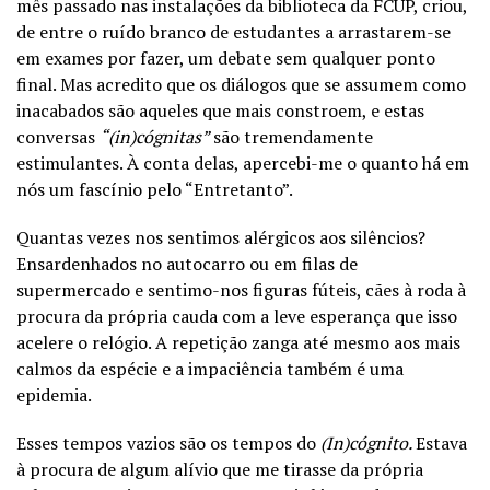
mês passado nas instalações da biblioteca da FCUP, criou,
de entre o ruído branco de estudantes a arrastarem-se
em exames por fazer, um debate sem qualquer ponto
final. Mas acredito que os diálogos que se assumem como
inacabados são aqueles que mais constroem, e estas
conversas
“(in)cógnitas”
são tremendamente
estimulantes. À conta delas, apercebi-me o quanto há em
nós um fascínio pelo “Entretanto”.
Quantas vezes nos sentimos alérgicos aos silêncios?
Ensardenhados no autocarro ou em filas de
supermercado e sentimo-nos figuras fúteis, cães à roda à
procura da própria cauda com a leve esperança que isso
acelere o relógio. A repetição zanga até mesmo aos mais
calmos da espécie e a impaciência também é uma
epidemia.
Esses tempos vazios são os tempos do
(In)cógnito.
Estava
à procura de algum alívio que me tirasse da própria