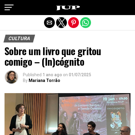
Exit mobile version
CULTURA
Sobre um livro que gritou
comigo – (In)cógnito
Published
1 ano ago
on
01/07/2025
By
Mariana Torrão