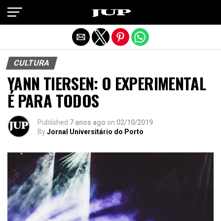
Exit mobile version
CULTURA
YANN TIERSEN: O EXPERIMENTAL
É PARA TODOS
Published
7 anos ago
on
02/10/2019
By
Jornal Universitário do Porto