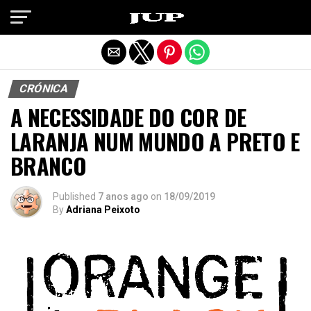
Exit mobile version
CRÓNICA
A NECESSIDADE DO COR DE
LARANJA NUM MUNDO A PRETO E
BRANCO
Published
7 anos ago
on
18/09/2019
By
Adriana Peixoto