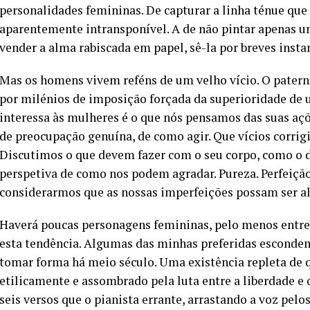
personalidades femininas. De capturar a linha ténue q
aparentemente intransponível. A de não pintar apenas u
vender a alma rabiscada em papel, sê-la por breves insta
Mas os homens vivem reféns de um velho vício. O patern
por milénios de imposição forçada da superioridade de 
interessa às mulheres é o que nós pensamos das suas açõ
de preocupação genuína, de como agir. Que vícios corrigir
Discutimos o que devem fazer com o seu corpo, como o 
perspetiva de como nos podem agradar. Pureza. Perfeiçã
considerarmos que as nossas imperfeições possam ser al
Haverá poucas personagens femininas, pelo menos entre
esta tendência. Algumas das minhas preferidas escond
tomar forma há meio século. Uma existência repleta de 
etilicamente e assombrado pela luta entre a liberdade e 
seis versos que o pianista errante, arrastando a voz pelo