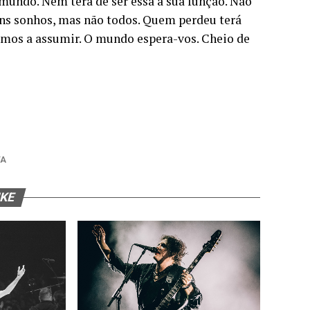
mundo. Nem terá de ser essa a sua função. Não
ns sonhos, mas não todos. Quem perdeu terá
amos a assumir. O mundo espera-vos. Cheio de
TA
IKE