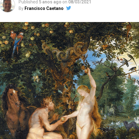
Published
5 anos ago
on
08/03/2021
By
Francisco Caetano