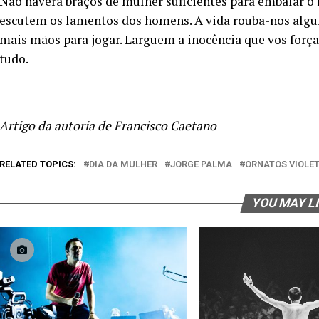
Não haverá braços de mulher suficientes para embalar o 
escutem os lamentos dos homens. A vida rouba-nos algu
mais mãos para jogar. Larguem a inocência que vos forç
tudo.
Artigo da autoria de Francisco Caetano
RELATED TOPICS:
DIA DA MULHER
JORGE PALMA
ORNATOS VIOLE
YOU MAY L