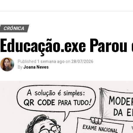
CRÓNICA
Educação.exe Parou 
Published
1 semana ago
on
28/07/2026
By
Joana Neves