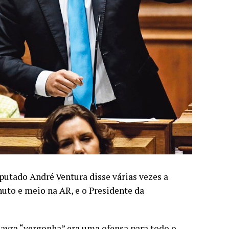
eputado André Ventura disse várias vezes a
uto e meio na AR, e o Presidente da
lavra “vergonha” era uma ofensa para todo o