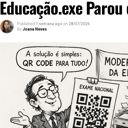
Educação.exe Parou 
Published
1 semana ago
on
28/07/2026
By
Joana Neves