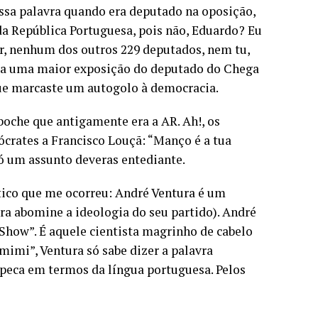
ssa palavra quando era deputado na oposição,
da República Portuguesa, pois não, Eduardo? Eu
der, nenhum dos outros 229 deputados, nem tu,
o a uma maior exposição do deputado do Chega
que marcaste um autogolo à democracia.
boche que antigamente era a AR. Ah!, os
ócrates a Francisco Louçã: “Manço é a tua
só um assunto deveras entediante.
ítico que me ocorreu: André Ventura é um
a abomine a ideologia do seu partido). André
how”. É aquele cientista magrinho de cabelo
imimi”, Ventura só sabe dizer a palavra
 peca em termos da língua portuguesa. Pelos