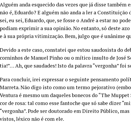
Alguém anda esquecido das vezes que já disse também e
não é, Eduardo? E alguém não anda a ler a Constituição 
sei, eu sei, Eduardo, que, se fosse o André a estar no po
podiam exprimir a sua opinião. No entanto, só deste az
e à sua própria vitimização. Bem, julgo que é unânime 
Devido a este caso, constatei que estou saudosista do de
corninhos de Manuel Pinho ou o mítico insulto de José S
tia!”… Ah, que saudades! Isto da palavra “vergonha” foi 
Para concluir, irei expressar o seguinte pensamento pol
Marreta. Não digo isto como um termo pejorativo (embor
Ventura é mesmo um daqueles bonecos do “The Muppet S
cor de rosa: tal como esse fantoche que só sabe dizer “m
“vergonha”. Pode ser doutorado em Direito Público, mas
vistos, léxico não é com ele.