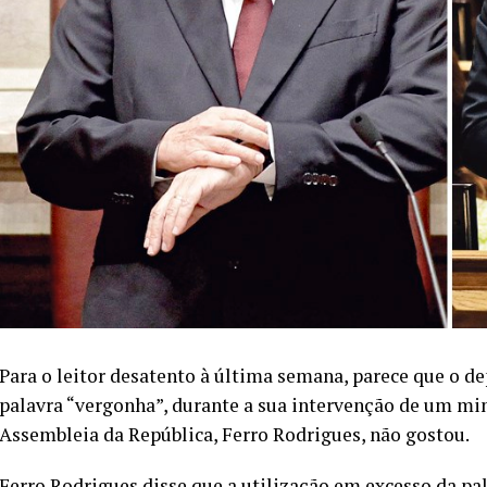
Para o leitor desatento à última semana, parece que o d
palavra “vergonha”, durante a sua intervenção de um min
Assembleia da República, Ferro Rodrigues, não gostou.
Ferro Rodrigues disse que a utilização em excesso da pa