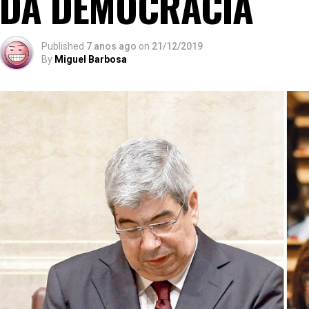
DA DEMOCRACIA
Published
7 anos ago
on
21/12/2019
By
Miguel Barbosa