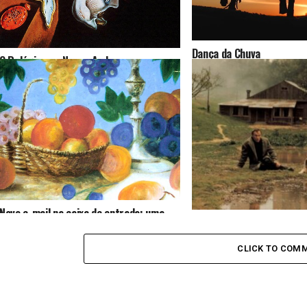
Dança da Chuva
O Relógio que Nunca Andou
Novo e-mail na caixa de entrada: uma
Nostalgia: nove minutos 
lembrança de que o tempo passa
sentimento
CLICK TO COM