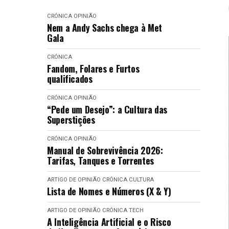
CRÓNICA
OPINIÃO
Nem a Andy Sachs chega à Met
Gala
CRÓNICA
Fandom, Folares e Furtos
qualificados
CRÓNICA
OPINIÃO
“Pede um Desejo”: a Cultura das
Superstições
CRÓNICA
OPINIÃO
Manual de Sobrevivência 2026:
Tarifas, Tanques e Torrentes
ARTIGO DE OPINIÃO
CRÓNICA
CULTURA
Lista de Nomes e Números (X & Y)
ARTIGO DE OPINIÃO
CRÓNICA
TECH
A Inteligência Artificial e o Risco