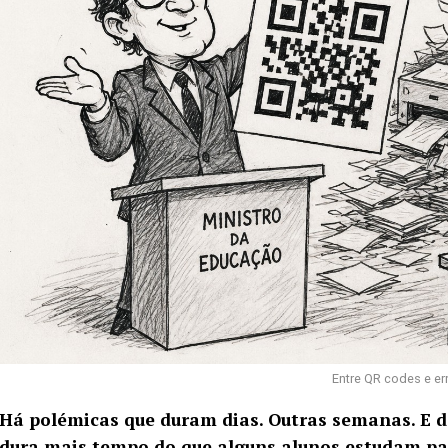
Entre QR codes e er
Há polémicas que duram dias. Outras semanas. E d
dura mais tempo do que alguns alunos estudam p