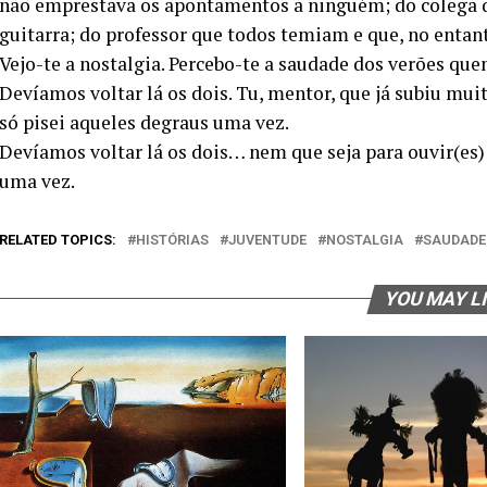
não emprestava os apontamentos a ninguém; do colega 
guitarra; do professor que todos temiam e que, no entant
Vejo-te a nostalgia. Percebo-te a saudade dos verões que
Devíamos voltar lá os dois. Tu, mentor, que já subiu muit
só pisei aqueles degraus uma vez.
Devíamos voltar lá os dois… nem que seja para ouvir(es)
uma vez.
RELATED TOPICS:
HISTÓRIAS
JUVENTUDE
NOSTALGIA
SAUDADE
YOU MAY L