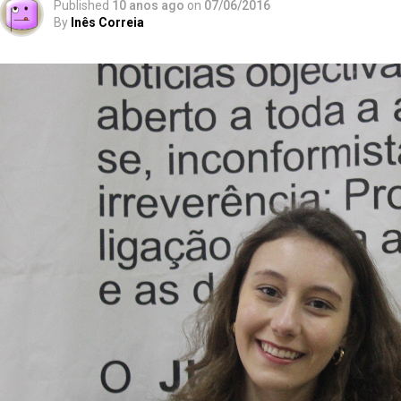
Published
10 anos ago
on
07/06/2016
By
Inês Correia