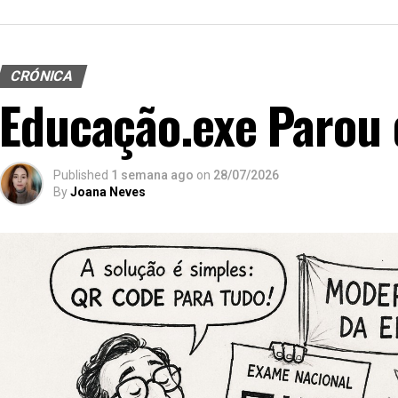
CRÓNICA
Educação.exe Parou 
Published
1 semana ago
on
28/07/2026
By
Joana Neves