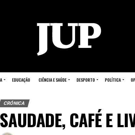
A
EDUCAÇÃO
CIÊNCIA E SAÚDE
DESPORTO
POLÍTICA
OP
CRÓNICA
SAUDADE, CAFÉ E LI