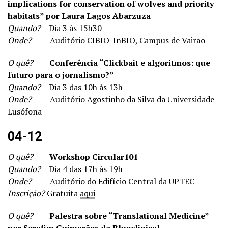
implications for conservation of wolves and priority
habitats” por Laura Lagos Abarzuza
Quando?
Dia 3 às 15h30
Onde?
Auditório CIBIO-InBIO, Campus de Vairão
O quê?
Conferência “Clickbait e algoritmos: que
futuro para o jornalismo?”
Quando?
Dia 3 das 10h às 13h
Onde?
Auditório Agostinho da Silva da Universidade
Lusófona
04-12
O quê?
Workshop Circular101
Quando?
Dia 4 das 17h às 19h
Onde?
Auditório do Edifício Central da UPTEC
Inscrição?
Gratuita
aqui
O quê?
Palestra sobre “Translational Medicine”