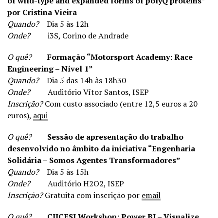
of wild-type and expanded forms of polyQ proteins”
por Cristina Vieira
Quando?
Dia 5 às 12h
Onde?
i3S, Corino de Andrade
O quê?
Formação “Motorsport Academy: Race
Engineering – Nível 1”
Quando?
Dia 5 das 14h às 18h30
Onde?
Auditório Vítor Santos, ISEP
Inscrição?
Com custo associado (entre 12,5 euros a 20
euros),
aqui
O quê?
Sessão de apresentação do trabalho
desenvolvido no âmbito da iniciativa “Engenharia
Solidária – Somos Agentes Transformadores”
Quando?
Dia 5 às 15h
Onde?
Auditório H2O2, ISEP
Inscrição?
Gratuita com inscrição por
email
O quê?
CIICESI Workshop: Power BI – Visualize