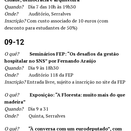
Quando?
Dia 7 das 10h às 19h30
Onde?
Auditório, Serralves
Inscrição?
Com custo associado de 10 euros (com
desconto para estudantes de 50%)
09-12
O quê?
Seminários FEP: “Os desafios da gestão
hospitalar no SNS” por Fernando Araújo
Quando?
Dia 9 às 18h30
Onde?
Auditório 118 da FEP
Inscrição?
Entrada livre, sujeito a inscrição no site da FEP
O quê?
Exposição: “A Floresta: muito mais do que
madeira”
Quando?
Dia 9 a 31
Onde?
Quinta, Serralves
O quê?
“À conversa com um eurodeputado”, com