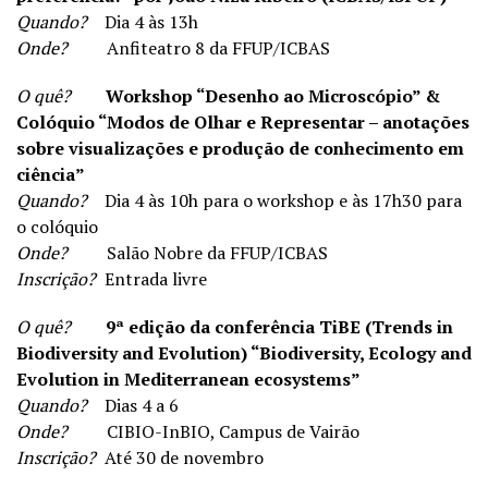
Quando?
Dia 4 às 13h
Onde?
Anfiteatro 8 da FFUP/ICBAS
O quê?
Workshop “Desenho ao Microscópio” &
Colóquio “Modos de Olhar e Representar – anotações
sobre visualizações e produção de conhecimento em
ciência”
Quando?
Dia 4 às 10h para o workshop e às 17h30 para
o colóquio
Onde?
Salão Nobre da FFUP/ICBAS
Inscrição?
Entrada livre
O quê?
9ª edição da conferência TiBE (Trends in
Biodiversity and Evolution) “Biodiversity, Ecology and
Evolution in Mediterranean ecosystems”
Quando?
Dias 4 a 6
Onde?
CIBIO-InBIO, Campus de Vairão
Inscrição?
Até 30 de novembro