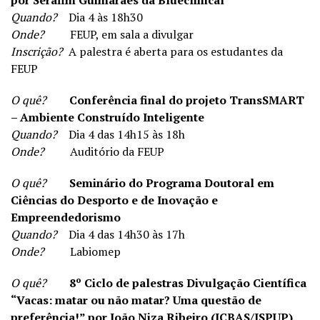
por Serafim Guimarães da Blueclinical
Quando?
Dia 4 às 18h30
Onde?
FEUP, em sala a divulgar
Inscrição?
A palestra é aberta para os estudantes da
FEUP
O quê?
Conferência final do projeto TransSMART
– Ambiente Construído Inteligente
Quando?
Dia 4 das 14h15 às 18h
Onde?
Auditório da FEUP
O quê?
Seminário do Programa Doutoral em
Ciências do Desporto e de Inovação e
Empreendedorismo
Quando?
Dia 4 das 14h30 às 17h
Onde?
Labiomep
O quê?
8º Ciclo de palestras Divulgação Científica
“Vacas: matar ou não matar? Uma questão de
preferência!” por João Niza Ribeiro (ICBAS/ISPUP)