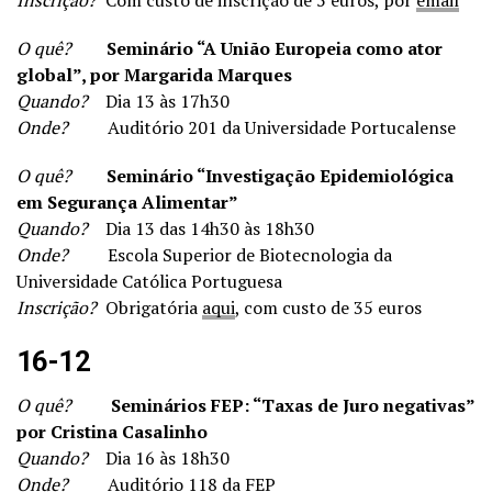
Inscrição?
Com custo de inscrição de 5 euros, por
email
O quê?
Seminário “A União Europeia como ator
global”, por Margarida Marques
Quando?
Dia 13 às 17h30
Onde?
Auditório 201 da Universidade Portucalense
O quê?
Seminário “Investigação Epidemiológica
em Segurança Alimentar”
Quando?
Dia 13 das 14h30 às 18h30
Onde?
Escola Superior de Biotecnologia da
Universidade Católica Portuguesa
Inscrição?
Obrigatória
aqui
, com custo de 35 euros
16-12
O quê?
Seminários FEP: “Taxas de Juro negativas”
por Cristina Casalinho
Quando?
Dia 16 às 18h30
Onde?
Auditório 118 da FEP