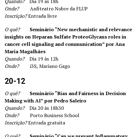
Quando?
Dia 19 às 18h
Onde?
Anfiteatro Nobre da FLUP
Inscrição?
Entrada livre
O quê?
Seminário “New mechanistic and relevance
insights on Heparan Sulfate ProteoGlycans roles in
cancer cell signaling and communication” por Ana
Maria Magalhães
Quando?
Dia 19 às 12h
Onde?
i3S, Mariano Gago
20-12
O quê?
Seminário “Bias and Fairness in Decision
Making with AI” por Pedro Saleiro
Quando?
Dia 20 às 18h30
Onde?
Porto Business School
Inscrição?
Entrada gratuita
O quê?
Seminário “Can we prevent Inflammatory