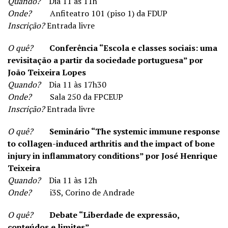
Quando?
Dia 11 às 11h
Onde?
Anfiteatro 101 (piso 1) da FDUP
Inscrição?
Entrada livre
O quê?
Conferência “Escola e classes sociais: uma
revisitação a partir da sociedade portuguesa” por
João Teixeira Lopes
Quando?
Dia 11 às 17h30
Onde?
Sala 250 da FPCEUP
Inscrição?
Entrada livre
O quê?
Seminário “The systemic immune response
to collagen-induced arthritis and the impact of bone
injury in inflammatory conditions” por José Henrique
Teixeira
Quando?
Dia 11 às 12h
Onde?
i3S, Corino de Andrade
O quê?
Debate “Liberdade de expressão,
conteúdos e limites”