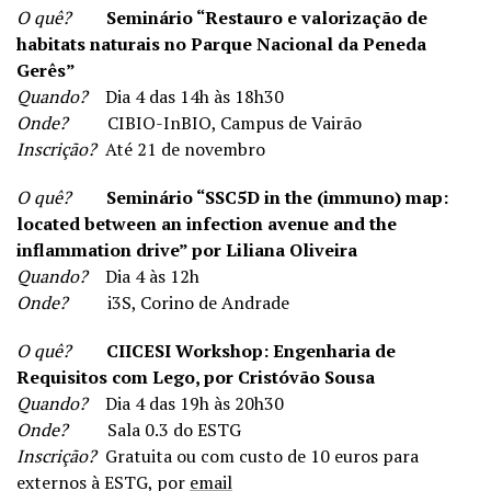
O quê?
Seminário “Restauro e valorização de
habitats naturais no Parque Nacional da Peneda
Gerês”
Quando?
Dia 4 das 14h às 18h30
Onde?
CIBIO-InBIO, Campus de Vairão
Inscrição?
Até 21 de novembro
O quê?
Seminário “SSC5D in the (immuno) map:
located between an infection avenue and the
inflammation drive” por Liliana Oliveira
Quando?
Dia 4 às 12h
Onde?
i3S, Corino de Andrade
O quê?
CIICESI Workshop: Engenharia de
Requisitos com Lego, por Cristóvão Sousa
Quando?
Dia 4 das 19h às 20h30
Onde?
Sala 0.3 do ESTG
Inscrição?
Gratuita ou com custo de 10 euros para
externos à ESTG, por
email