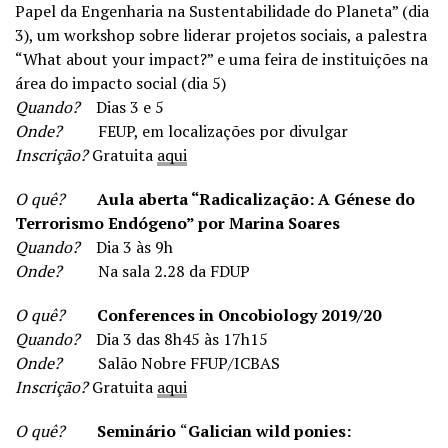
Papel da Engenharia na Sustentabilidade do Planeta” (dia
3), um workshop sobre liderar projetos sociais, a palestra
“What about your impact?” e uma feira de instituições na
área do impacto social (dia 5)
Quando?
Dias 3 e 5
Onde?
FEUP, em localizações por divulgar
Inscrição?
Gratuita
aqui
O quê?
Aula aberta “Radicalização: A Génese do
Terrorismo Endógeno” por Marina Soares
Quando?
Dia 3 às 9h
Onde?
Na sala 2.28 da FDUP
O quê?
Conferences in Oncobiology 2019/20
Quando?
Dia 3 das 8h45 às 17h15
Onde?
Salão Nobre FFUP/ICBAS
Inscrição?
Gratuita
aqui
O quê?
Seminário
“
Galician wild ponies: