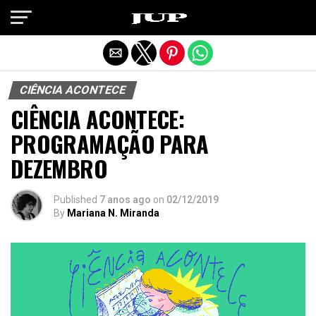
Exit mobile version
CIÊNCIA ACONTECE
CIÊNCIA ACONTECE:
PROGRAMAÇÃO PARA
DEZEMBRO
Published
7 anos ago
on
02/12/2019
By
Mariana N. Miranda