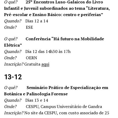
O quê?
25º Encontros Luso-Galaicos do Livro
Infantil e Juvenil subordinados ao tema “Literatura,
Pré-escolar e Ensino Básico: centro e periferias”
Quando?
Dias 12 a 14
Onde?
ESE
O quê?
Conferência “Há futuro na Mobilidade
Elétrica”
Quando?
Dia 12 das 14h30 às 17h
Onde?
OERN
Inscrição?
Gratuita
aqui
13-12
O quê?
Seminário Prático de Especialização em
Botânica e Palinologia Forense
Quando?
Dias 13 e 14
Onde?
CESPU, Campus Universitário de Gandra
Inscrição?
No site da CESPU, com custo associado de 25