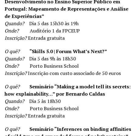
Desenvolvimento no Ensino Superior Público em
Portugal: Mapeamento de Representações e Análise
de Experiências”
Quando?
Dia 5 das 15h30 às 19h
Onde?
Auditório 1 da FPCEUP
Inscrição?
Entrada gratuita
O quê?
“Skills 5.0 | Forum What’s Next?”
Quando?
Dia 5 das 9h às 18h30
Onde?
Porto Business School
Inscrição?
Inscrição com custo associado de 50 euros
O quê?
Seminário “Making a model tell its secrets:
how explainability…” por Bernardo Caldas
Quando?
Dia 5 às 18h30
Onde?
Porto Business School
Inscrição?
Entrada gratuita
O quê?
Seminário “Inferences on binding affinities