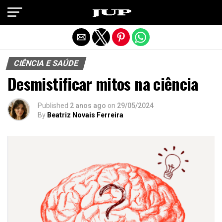
Exit mobile version
CIÊNCIA E SAÚDE
Desmistificar mitos na ciência
Published
2 anos ago
on
29/05/2024
By
Beatriz Novais Ferreira