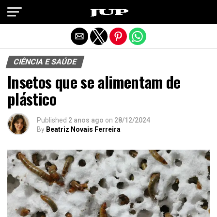
Exit mobile version
CIÊNCIA E SAÚDE
Insetos que se alimentam de
plástico
Published
2 anos ago
on
28/12/2024
By
Beatriz Novais Ferreira