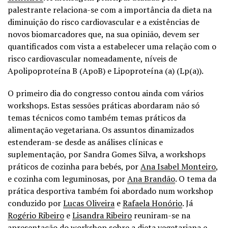
palestrante relaciona-se com a importância da dieta na
diminuição do risco cardiovascular e a existências de
novos biomarcadores que, na sua opinião, devem ser
quantificados com vista a estabelecer uma relação com o
risco cardiovascular nomeadamente, níveis de
Apolipoproteína B (ApoB) e Lipoproteína (a) (Lp(a)).
O primeiro dia do congresso contou ainda com vários
workshops. Estas sessões práticas abordaram não só
temas técnicos como também temas práticos da
alimentação vegetariana. Os assuntos dinamizados
estenderam-se desde as análises clínicas e
suplementação, por Sandra Gomes Silva, a workshops
práticos de cozinha para bebés, por
Ana Isabel Monteiro
,
e cozinha com leguminosas, por
Ana Brandão
. O tema da
prática desportiva também foi abordado num workshop
conduzido por
Lucas Oliveira
e
Rafaela Honório
. Já
Rogério Ribeiro
e
Lisandra Ribeiro
reuniram-se na
apresentação do workshop sobre a dieta vegetariana e