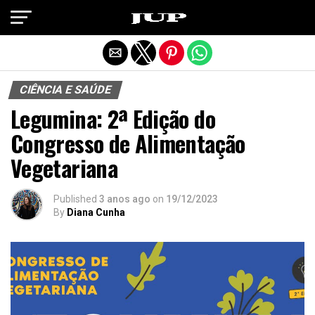
Exit mobile version
CIÊNCIA E SAÚDE
Legumina: 2ª Edição do
Congresso de Alimentação
Vegetariana
Published
3 anos ago
on
19/12/2023
By
Diana Cunha