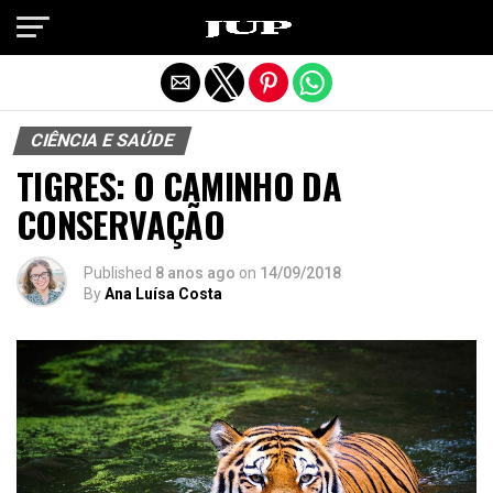
Exit mobile version
CIÊNCIA E SAÚDE
TIGRES: O CAMINHO DA
CONSERVAÇÃO
Published
8 anos ago
on
14/09/2018
By
Ana Luísa Costa