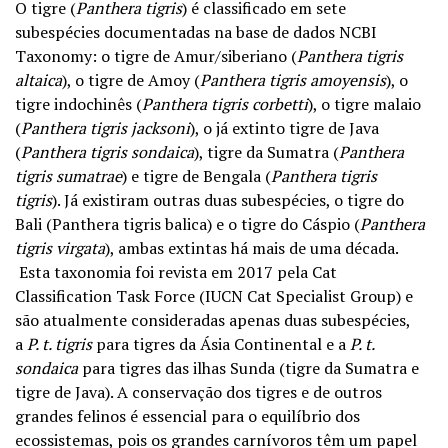
O tigre (
Panthera tigris
) é classificado em sete
subespécies documentadas na base de dados NCBI
Taxonomy: o tigre de Amur/siberiano (
Panthera tigris
altaica
), o tigre de Amoy (
Panthera tigris amoyensis
), o
tigre indochinês (
Panthera tigris corbetti
), o tigre malaio
(
Panthera tigris jacksoni
), o já extinto tigre de Java
(
Panthera tigris sondaica
), tigre da Sumatra (
Panthera
tigris sumatrae
) e tigre de Bengala (
Panthera tigris
tigris
). Já existiram outras duas subespécies, o tigre do
Bali (Panthera tigris balica) e o tigre do Cáspio (
Panthera
tigris virgata
), ambas extintas há mais de uma década.
Esta taxonomia foi revista em 2017 pela Cat
Classification Task Force (IUCN Cat Specialist Group) e
são atualmente consideradas apenas duas subespécies,
a
P. t. tigris
para tigres da Ásia Continental e a
P. t.
sondaica
para tigres das ilhas Sunda (tigre da Sumatra e
tigre de Java). A conservação dos tigres e de outros
grandes felinos é essencial para o equilíbrio dos
ecossistemas, pois os grandes carnívoros têm um papel