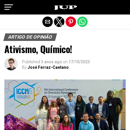
Exit mobile version
ARTIGO DE OPINIÃO
Ativismo, Químico!
Published
3 anos ago
on
17/10/2023
By
José Ferraz-Caetano