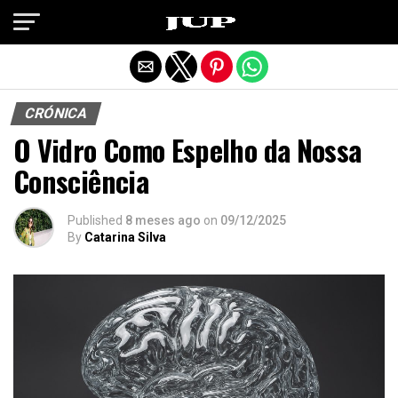
Exit mobile version
CRÓNICA
O Vidro Como Espelho da Nossa
Consciência
Published
8 meses ago
on
09/12/2025
By
Catarina Silva