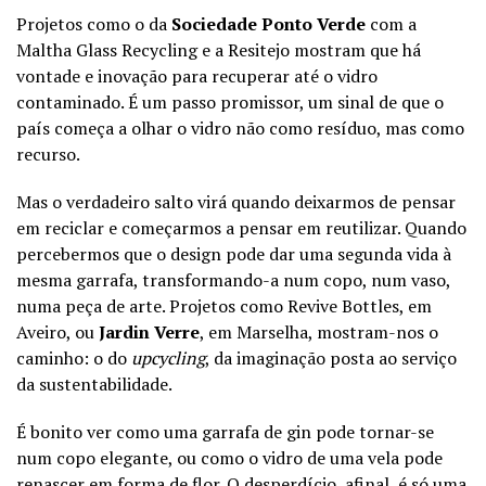
Projetos como o da
Sociedade Ponto Verde
com a
Maltha Glass Recycling e a Resitejo mostram que há
vontade e inovação para recuperar até o vidro
contaminado. É um passo promissor, um sinal de que o
país começa a olhar o vidro não como resíduo, mas como
recurso.
Mas o verdadeiro salto virá quando deixarmos de pensar
em reciclar e começarmos a pensar em reutilizar. Quando
percebermos que o design pode dar uma segunda vida à
mesma garrafa, transformando-a num copo, num vaso,
numa peça de arte. Projetos como Revive Bottles, em
Aveiro, ou
Jardin Verre
, em Marselha, mostram-nos o
caminho: o do
upcycling
, da imaginação posta ao serviço
da sustentabilidade.
É bonito ver como uma garrafa de gin pode tornar-se
num copo elegante, ou como o vidro de uma vela pode
renascer em forma de flor. O desperdício, afinal, é só uma