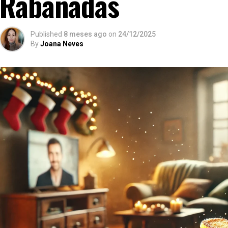
Rabanadas
Published
8 meses ago
on
24/12/2025
By
Joana Neves