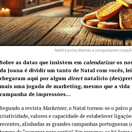
Natal à porta; Marcas a conquistarem coraç
Sobre as datas que insistem em
calendarizar
os nos
da Joana é dividir um tanto de Natal com vocês, l
chegaram aqui por algum
direct
natalício (des)pre
mais uma jogada de marketing, mesmo que a vida 
campanha de impressões…
Segundo a revista
Marketeer
, o Natal tornou-se o palco 
criatividade, valores e capacidade de estabelecer ligaç
recentes, alinhadas as grandes campanhas portuguesas (e
tempo de “comprar para sentir”. Em resumo:
se há lugar 