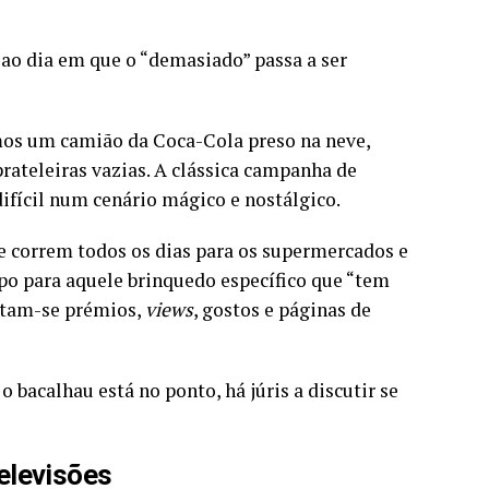
ao dia em que o “demasiado” passa a ser
amos um camião da Coca-Cola preso na neve,
prateleiras vazias. A clássica campanha de
ifícil num cenário mágico e nostálgico.
e correm todos os dias para os supermercados e
o para aquele brinquedo específico que “tem
ntam-se prémios,
views
, gostos e páginas de
bacalhau está no ponto, há júris a discutir se
elevisões