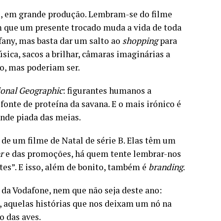
e, em grande produção. Lembram-se do filme
 que um presente trocado muda a vida de toda
fany, mas basta dar um salto ao
shopping
para
sica, sacos a brilhar, câmaras imaginárias a
o, mas poderiam ser.
onal Geographic
: figurantes humanos a
onte de proteína da savana. E o mais irónico é
ande piada das meias.
s de um filme de Natal de série B. Elas têm um
r
e das promoções, há quem tente lembrar-nos
es”. E isso, além de bonito, também é
branding
.
da Vodafone, nem que não seja deste ano:
, aquelas histórias que nos deixam um nó na
o das aves.