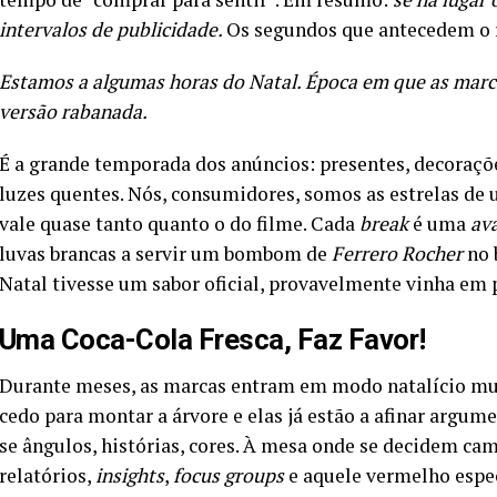
intervalos de publicidade.
Os segundos que antecedem o r
Estamos a algumas horas do Natal. Época em que as marc
versão rabanada.
É a grande temporada dos anúncios: presentes, decoraç
luzes quentes. Nós, consumidores, somos as estrelas de 
vale quase tanto quanto o do filme. Cada
break
é uma
av
luvas brancas a servir um bombom de
Ferrero Rocher
no 
Natal tivesse um sabor oficial, provavelmente vinha e
Uma Coca-Cola Fresca, Faz Favor!
Durante meses, as marcas entram em modo natalício muit
cedo para montar a árvore e elas já estão a afinar argum
se ângulos, histórias, cores. À mesa onde se decidem ca
relatórios,
insights
,
focus groups
e aquele vermelho espec