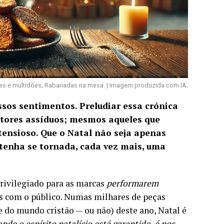
ões e multidões; Rabanadas na mesa. | Imagem produzida com IA.
sos sentimentos. Preludiar essa crónica
eitores assíduos; mesmos aqueles que
tensioso. Que o Natal não seja apenas
tenha se tornada, cada vez mais, uma
privilegiado para as marcas
performarem
ões com o público. Numas milhares de peças
 do mundo cristão — ou não) deste ano, Natal é
onde o espírito natalício está garantido, é nos