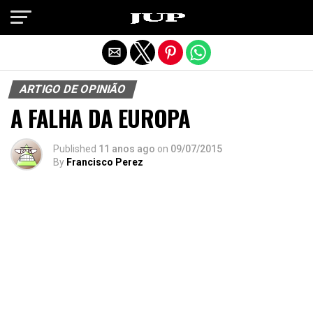
Exit mobile version
ARTIGO DE OPINIÃO
A FALHA DA EUROPA
Published
11 anos ago
on
09/07/2015
By
Francisco Perez