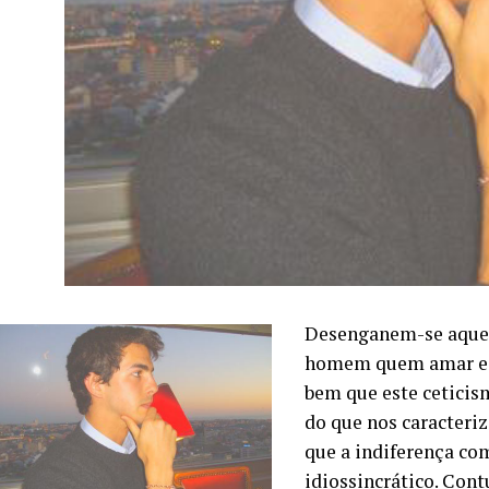
Desenganem-se aque
homem quem amar e t
bem que este ceticis
do que nos caracteriz
que a indiferença co
idiossincrático. Cont