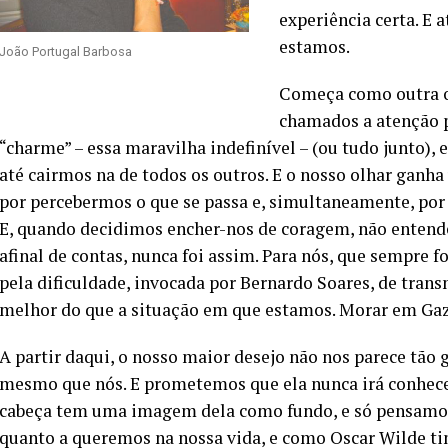
experiência certa. E 
estamos.
João Portugal Barbosa
Começa como outra o
chamados a atenção p
“charme” – essa maravilha indefinível – (ou tudo junto),
até cairmos na de todos os outros. E o nosso olhar ganh
por percebermos o que se passa e, simultaneamente, por
E, quando decidimos encher-nos de coragem, não entend
afinal de contas, nunca foi assim. Para nós, que sempre f
pela dificuldade, invocada por Bernardo Soares, de trans
melhor do que a situação em que estamos. Morar em Gaz
A partir daqui, o nosso maior desejo não nos parece tão 
mesmo que nós. E prometemos que ela nunca irá conhece
cabeça tem uma imagem dela como fundo, e só pensamos
quanto a queremos na nossa vida, e como Oscar Wilde tin