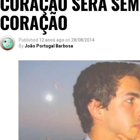
CORAÇÃO SERÁ SEM
CORAÇÃO
Published
12 anos ago
on
28/08/2014
By
João Portugal Barbosa