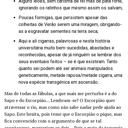
Alguns leões, sem carisma de rei mas de pata forte,
ignorando os ratinhos que mesmo assim os salvam;
Poucas formigas, que persistem apesar das
colheitas de Verão serem uma miragem, obrigando-
as a esgravatar sementes na terra seca;
Aqui e ali cigarras, palavrosas e nesta história
universitária muito bem-sucedidas, abastadas e
reconhecidas, apesar de já ninguém se lembrar dos
seus eventuais feitos – se é que existiram. Tanto
quanto sei podem até ser animais manipulados
geneticamente, metade raposa/metade cigarra, uma
nova espécie transgénica em ascensão…
Mas de todas as fábulas, a que mais me perturba é a do
Sapo e do Escorpião… Lembram-se? O Escorpião quer
atravessar o rio, mas como não sabe nadar pede ajuda ao
Sapo. Este hesita, pois teme que o Escorpião o pique, mas
fica convencido com o argumento de que se tal
acontecesse, morreriam os dois… Pois a meio da travessia