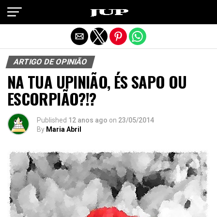
Exit mobile version
ARTIGO DE OPINIÃO
NA TUA UPINIÃO, ÉS SAPO OU
ESCORPIÃO?!?
Published
12 anos ago
on
23/05/2014
By
Maria Abril