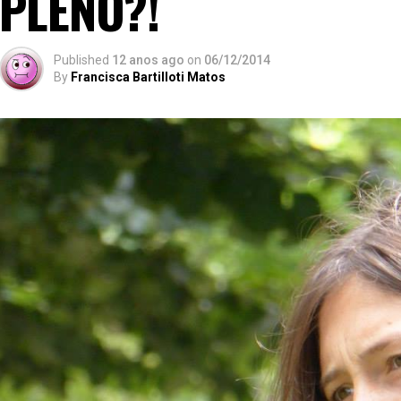
PLENO?!
Published
12 anos ago
on
06/12/2014
By
Francisca Bartilloti Matos