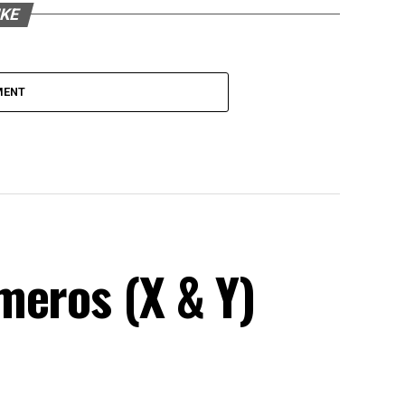
IKE
MENT
meros (X & Y)