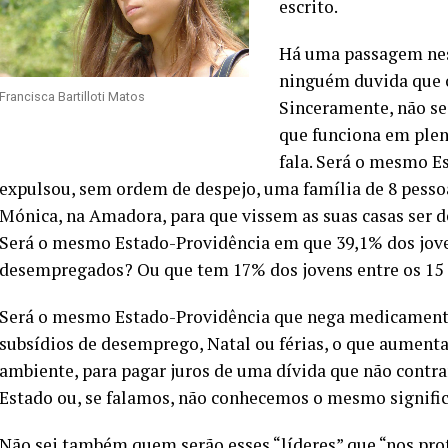
escrito.
Há uma passagem nest
ninguém duvida que o
Francisca Bartilloti Matos
Sinceramente, não sei
que funciona em plen
fala. Será o mesmo E
expulsou, sem ordem de despejo, uma família de 8 pessoas
Mónica, na Amadora, para que vissem as suas casas ser 
Será o mesmo Estado-Providência em que 39,1% dos jov
desempregados? Ou que tem 17% dos jovens entre os 15 e
Será o mesmo Estado-Providência que nega medicamento
subsídios de desemprego, Natal ou férias, o que aumenta
ambiente, para pagar juros de uma dívida que não con
Estado ou, se falamos, não conhecemos o mesmo signific
Não sei também quem serão esses “líderes” que “nos p