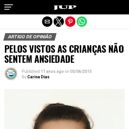
Exit mobile version
ARTIGO DE OPINIÃO
PELOS VISTOS AS CRIANÇAS NÃO
SENTEM ANSIEDADE
Published
11 anos ago
on
05/06/2015
By
Carina Dias