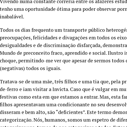
Vivendo numa constante correria entre os afazeres estuda
tenho uma oportunidade ótima para poder observar po
inabalável.
Todos os dias frequento um transporte público heterogén
preocupações, felicidades e divagações em todos os ei
desigualdades e de discriminação disfarçada, demonstr
Mundo de preconceito fraco, aprendido e social. Ilustr
choque, permitindo-me ver que apesar de sermos todos d
(negativas) todos os iguais.
Tratava-se de uma mãe, três filhos e uma tia que, pela 
de-ferro e iam visitar a Invicta. Caso que é vulgar em m
festivas como esta em que estamos a entrar. Mas, esta fa
filhos apresentavam uma condicionante no seu desenvolv
disseram e bem alto, são “deficientes”. Este termo demo
categorização. Nós, humanos, somos um espetro de difer