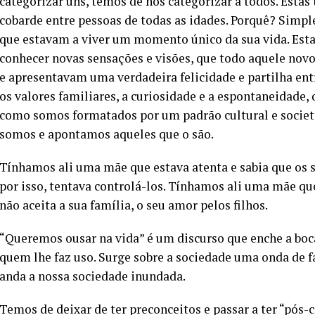
categorizar uns, temos de nos categorizar a todos. Estas 
cobarde entre pessoas de todas as idades. Porquê? Simp
que estavam a viver um momento único da sua vida. Est
conhecer novas sensações e visões, que todo aquele novo
e apresentavam uma verdadeira felicidade e partilha ent
os valores familiares, a curiosidade e a espontaneidade
como somos formatados por um padrão cultural e societ
somos e apontamos aqueles que o são.
Tínhamos ali uma mãe que estava atenta e sabia que os se
por isso, tentava controlá-los. Tínhamos ali uma mãe qu
não aceita a sua família, o seu amor pelos filhos.
“Queremos ousar na vida” é um discurso que enche a boca
quem lhe faz uso. Surge sobre a sociedade uma onda de f
anda a nossa sociedade inundada.
Temos de deixar de ter preconceitos e passar a ter “pós