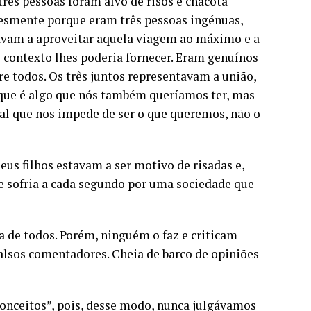
três pessoas foram alvo de risos e chacota
lesmente porque eram três pessoas ingénuas,
avam a aproveitar aquela viagem ao máximo e a
 contexto lhes poderia fornecer. Eram genuínos
re todos. Os três juntos representavam a união,
, que é algo que nós também queríamos ter, mas
al que nos impede de ser o que queremos, não o
us filhos estavam a ser motivo de risadas e,
e sofria a cada segundo por uma sociedade que
 de todos. Porém, ninguém o faz e criticam
alsos comentadores. Cheia de barco de opiniões
-conceitos”, pois, desse modo, nunca julgávamos