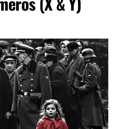
meros (X & Y)