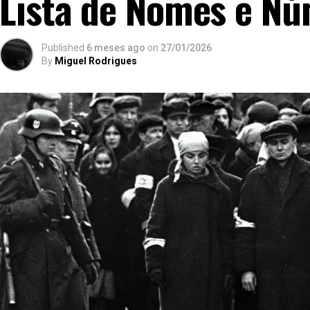
Lista de Nomes e Nú
Published
6 meses ago
on
27/01/2026
By
Miguel Rodrigues