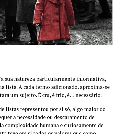
. Na sua natureza particularmente informativa,
uma lista. A cada termo adicionado, aproxima-se
rá um sujeito. É cru, é frio, é… necessário.
de listas representou por si só, algo maior do
sequer a necessidade ou descaramento de
ar da complexidade humana e curiosamente de
sta teve em si todos os valores que como