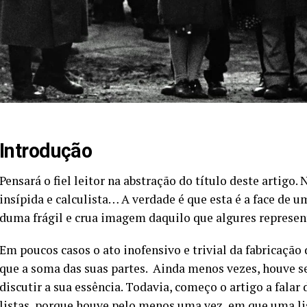
Introdução
Pensará o fiel leitor na abstração do título deste artigo
insípida e calculista… A verdade é que esta é a face de 
duma frágil e crua imagem daquilo que algures representa
Em poucos casos o ato inofensivo e trivial da fabricação 
que a soma das suas partes. Ainda menos vezes, houve 
discutir a sua essência. Todavia, começo o artigo a fal
listas, porque houve pelo menos uma vez, em que uma li