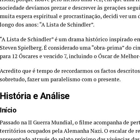
sociedade devíamos prezar e descrever às gerações segui
muita espera espiritual e procrastinação, decidi ver u
longo dos anos: “A Lista de Schindler”.
“A Lista de Schindler” é um drama histórico inspirado em
Steven Spielberg. É considerado uma “obra-prima” do c
para 12 Óscares e vencido 7, incluindo o Óscar de Melhor
Acredito que é tempo de recordarmos os factos descritos
sobretudo, fazer um paralelismo com o presente.
História e Análise
Início
Passado na II Guerra Mundial, o filme acompanha de per
territórios ocupados pela Alemanha Nazi. O escalar de r
apresentado através do relato próximo das vivências das