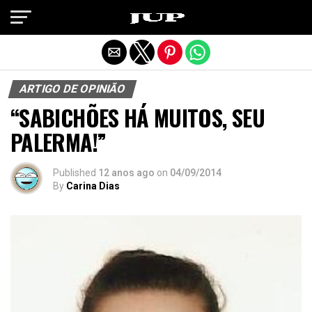
Exit mobile version
ARTIGO DE OPINIÃO
“SABICHÕES HÁ MUITOS, SEU
PALERMA!”
Published
12 anos ago
on
04/09/2014
By
Carina Dias