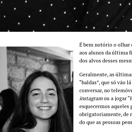
É bem notório o olhar
aos alunos da última 
dos alvos desses mesm
Geralmente, as últimas
“baldas”, que só vão lá
conversar, no telemóve
instagram
ou a jogar “
esquecermos aqueles p
obrigatoriamente, de r
do que as pessoas pen