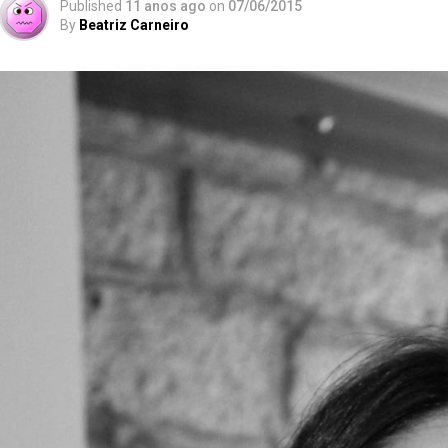
Published
11 anos ago
on
07/06/2015
By
Beatriz Carneiro