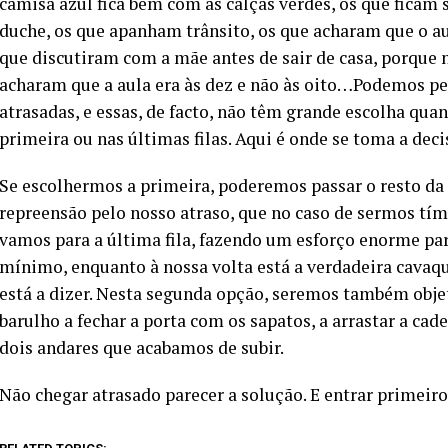
camisa azul fica bem com as calças verdes, os que ficam
duche, os que apanham trânsito, os que acharam que o au
que discutiram com a mãe antes de sair de casa, porqu
acharam que a aula era às dez e não às oito…Podemos pe
atrasadas, e essas, de facto, não têm grande escolha qua
primeira ou nas últimas filas. Aqui é onde se toma a decis
Se escolhermos a primeira, poderemos passar o resto d
repreensão pelo nosso atraso, que no caso de sermos tím
vamos para a última fila, fazendo um esforço enorme par
mínimo, enquanto à nossa volta está a verdadeira cavaqu
está a dizer. Nesta segunda opção, seremos também obje
barulho a fechar a porta com os sapatos, a arrastar a ca
dois andares que acabamos de subir.
Não chegar atrasado parecer a solução. E entrar primeiro 