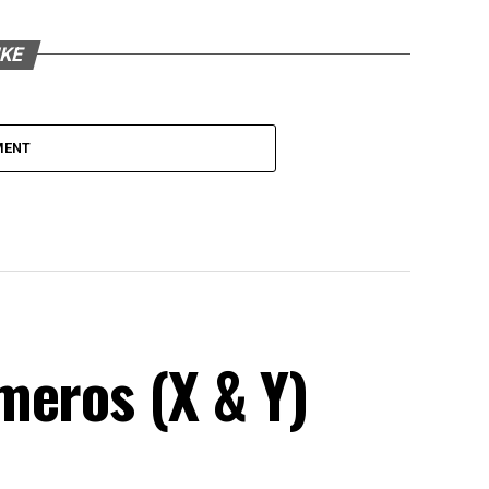
IKE
MENT
meros (X & Y)