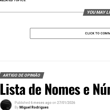
RELATED TOPICS:
YOU MAY L
CLICK TO COM
ARTIGO DE OPINIÃO
Lista de Nomes e Nú
Published
6 meses ago
on
27/01/2026
By
Miguel Rodrigues