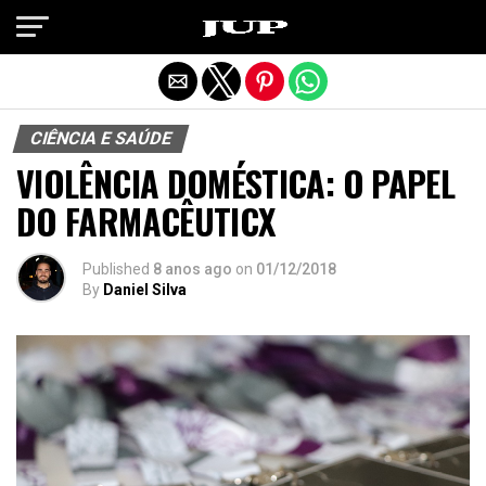
Exit mobile version
CIÊNCIA E SAÚDE
VIOLÊNCIA DOMÉSTICA: O PAPEL
DO FARMACÊUTICX
Published
8 anos ago
on
01/12/2018
By
Daniel Silva