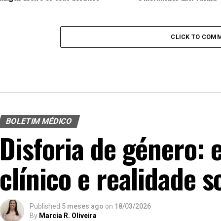
CLICK TO COM
BOLETIM MÉDICO
Disforia de género: 
clínico e realidade s
Published
5 meses ago
on
18/03/2026
By
Marcia R. Oliveira