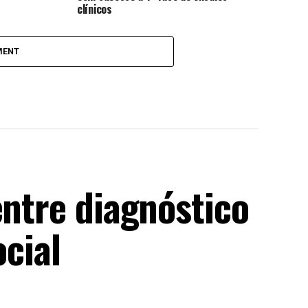
clínicos
MENT
entre diagnóstico
ocial