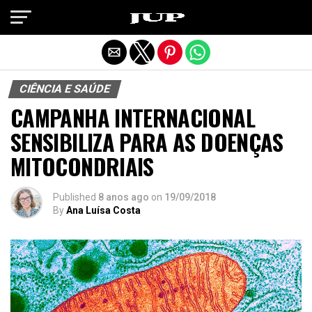
Exit mobile version
CIÊNCIA E SAÚDE
CAMPANHA INTERNACIONAL
SENSIBILIZA PARA AS DOENÇAS
MITOCONDRIAIS
Published
8 anos ago
on
19/09/2018
By
Ana Luísa Costa